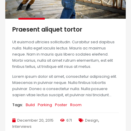
Praesent aliquet tortor
Ut euismod ultricies sollicitudin. Curabitur sed dapibus
nulla. Nulla eget iaculis lectus. Mauris ac maximus
neque. Nam in mauris quis libero sodales eleifend.
Morbi varius, nulla sit amet rutrum elementum, est elit
finibus tellus, ut tristique elit risus at metus.
Lorem ipsum dolor sit amet, consectetur adipiscing elit.
Maecenas in pulvinar neque. Nulla finibus lobortis
pulvinar. Donec a consectetur nulla. Nulla posuere
sapien vitae lectus suscipit, et pulvinar nisi tincidunt…
Tags:
Build
Parking
Poster
Room
December 20, 2015
671
Design
,
Interviews