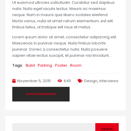
Ut euismod ultricies sollicitudin. Curabitur sed dapibus
nulla. Nulla eget iaculis lectus. Mauris ac maximus
neque. Nam in mauris quis libero sodales eleifend.
Morbi varius, nulla sit amet rutrum elementum, est elit
finibus tellus, ut tristique elit risus at metus.
Lorem ipsum dolor sit amet, consectetur adipiscing elit.
Maecenas in pulvinar neque. Nulla finibus lobortis
pulvinar. Donec a consectetur nulla. Nulla posuere
sapien vitae lectus suscipit, et pulvinar nisi tincidunt…
Tags:
Build
Parking
Poster
Room
November 5, 2015
645
Design
,
Interviews
CONTINUE READING
Search