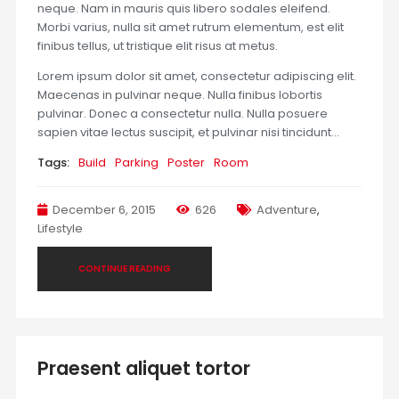
neque. Nam in mauris quis libero sodales eleifend.
Morbi varius, nulla sit amet rutrum elementum, est elit
finibus tellus, ut tristique elit risus at metus.
Lorem ipsum dolor sit amet, consectetur adipiscing elit.
Maecenas in pulvinar neque. Nulla finibus lobortis
pulvinar. Donec a consectetur nulla. Nulla posuere
sapien vitae lectus suscipit, et pulvinar nisi tincidunt…
Tags:
Build
Parking
Poster
Room
December 6, 2015
626
Adventure
,
Lifestyle
CONTINUE READING
Praesent aliquet tortor