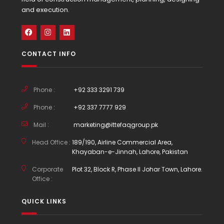
and execution.
CONTACT INFO
Phone :
+92 333 3291 739
Phone :
+92 337 7777 929
Mail :
marketing@ittefaqgroup.pk
Head Office :
189/190, Airline Commercial Area,
Khayaban-e-Jinnah, Lahore, Pakistan
Corporate
Plot 32, Block R, Phase II Johar Town, Lahore.
Office :
QUICK LINKS