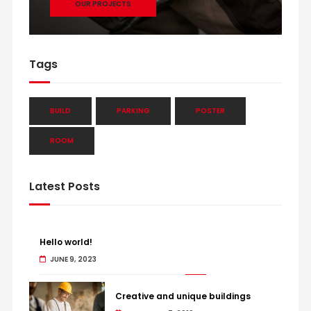
OUR PROJECTS
Tags
BUILD
PARKING
POSTER
ROOM
Latest Posts
Hello world!
JUNE 9, 2023
Creative and unique buildings