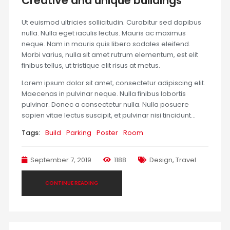
Creative and unique buildings
Ut euismod ultricies sollicitudin. Curabitur sed dapibus
nulla. Nulla eget iaculis lectus. Mauris ac maximus
neque. Nam in mauris quis libero sodales eleifend.
Morbi varius, nulla sit amet rutrum elementum, est elit
finibus tellus, ut tristique elit risus at metus.
Lorem ipsum dolor sit amet, consectetur adipiscing elit.
Maecenas in pulvinar neque. Nulla finibus lobortis
pulvinar. Donec a consectetur nulla. Nulla posuere
sapien vitae lectus suscipit, et pulvinar nisi tincidunt…
Tags:
Build
Parking
Poster
Room
September 7, 2019
1188
Design
,
Travel
CONTINUE READING