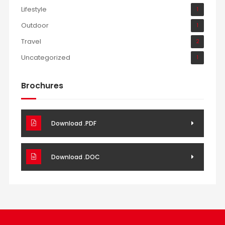
Lifestyle
1
Outdoor
1
Travel
2
Uncategorized
1
Brochures
Download .PDF
Download .DOC